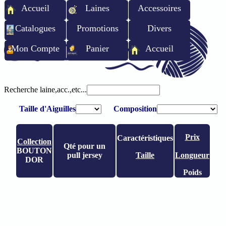
Accueil
Laines
Accessoires
Catalogues
Promotions
Divers
Mon Compte
Panier
Accueil
Recherche laine,acc.,etc...
Taille d'Aiguilles
Composition
Prix
Caractéristiques
Collection
Qté pour un
BOUTON
pull jersey
Taille
Longueur
DOR
Poids