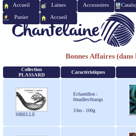
Accueil
Laines
Accessoires
Catalo
Panier
Accueil
Bonnes Affaires (dans l
Collection
Caractéristiques
PLASSARD
Echantillon :
0mailles/0rangs
33m - 100g
SIBELLE