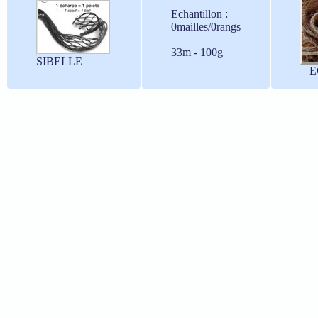
Echantillon :
0mailles/0rangs
33m - 100g
SIBELLE
E